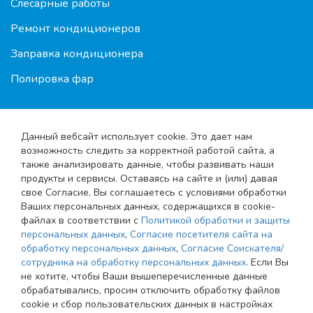
Слесарные работы
Ремонт кондиционеров
Заправка кондиционера
Полировка фар
Данный вебсайт использует cookie. Это дает нам
возможность следить за корректной работой сайта, а
также анализировать данные, чтобы развивать наши
продукты и сервисы. Оставаясь на сайте и (или) давая
свое Согласие, Вы соглашаетесь с условиями обработки
© 2010-2026 Shod-razval.org
Ваших персональных данных, содержащихся в cookie-
файлах в соответствии с
Политикой обработки и защиты
Карта сайта
персональных данных
,
Согласие посетителя сайта на
Соглашение об обработке персональных данных
обработку персональных данных
,
Согласие Соискателя/
сотрудника на обработку персональных данных
. Если Вы
не хотите, чтобы Ваши вышеперечисленные данные
Согласие посетителя сайта на обработку
обрабатывались, просим отключить обработку файлов
персональных данных
cookie и сбор пользовательских данных в настройках