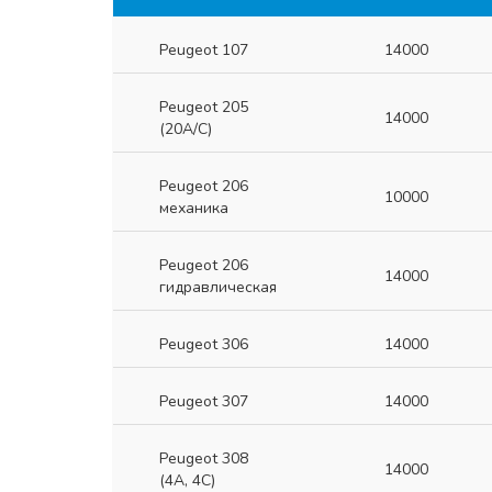
Peugeot 107
14000
Peugeot 205
14000
(20A/C)
Peugeot 206
10000
механика
Peugeot 206
14000
гидравлическая
Peugeot 306
14000
Peugeot 307
14000
Peugeot 308
14000
(4A, 4C)