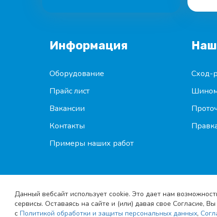
Информация
Наш
Оборудование
Сход-р
Прайс лист
Шином
Вакансии
Проточ
Контакты
Правка
Примеры наших работ
Данный вебсайт использует cookie. Это дает нам возможност
сервисы. Оставаясь на сайте и (или) давая свое Согласие, 
с
Политикой обработки и защиты персональных данных
,
Согл