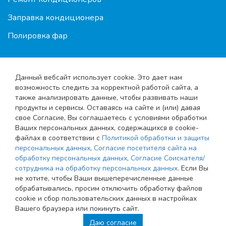
Заправка кондиционера
Полировка фар
Данный вебсайт использует cookie. Это дает нам
возможность следить за корректной работой сайта, а
также анализировать данные, чтобы развивать наши
продукты и сервисы. Оставаясь на сайте и (или) давая
свое Согласие, Вы соглашаетесь с условиями обработки
© 2010-2026 Shod-razval.org
Ваших персональных данных, содержащихся в cookie-
файлах в соответствии с
Политикой обработки и защиты
Карта сайта
персональных данных
,
Согласие посетителя сайта на
Соглашение об обработке персональных данных
обработку персональных данных
,
Согласие Соискателя/
сотрудника на обработку персональных данных
. Если Вы
не хотите, чтобы Ваши вышеперечисленные данные
Согласие посетителя сайта на обработку
обрабатывались, просим отключить обработку файлов
персональных данных
cookie и сбор пользовательских данных в настройках
Вашего браузера или покинуть сайт.
Согласие Соискателя/сотрудника на обработку
Даю согласие
персональных данных