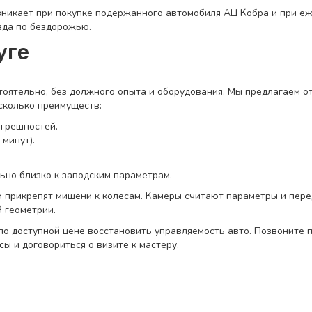
никает при покупке подержанного автомобиля АЦ Кобра и при е
зда по бездорожью.
уге
оятельно, без должного опыта и оборудования. Мы предлагаем от
сколько преимуществ:
грешностей.
минут).
ьно близко к заводским параметрам.
 прикрепят мишени к колесам. Камеры считают параметры и перед
 геометрии.
по доступной цене восстановить управляемость авто. Позвоните п
ы и договориться о визите к мастеру.