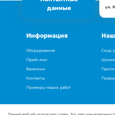
данные
ул. 
Информация
Наш
Оборудование
Сход-р
Прайс лист
Шином
Вакансии
Проточ
Контакты
Правка
Примеры наших работ
Данный вебсайт использует cookie. Это дает нам возможност